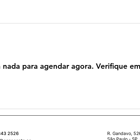
 nada para agendar agora. Verifique em
343 2526
R. Gandavo, 526
São Paulo - SP