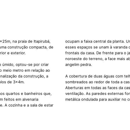
x25m, na praia de Itapirubá,
ocupam a faixa central da planta. 
 uma construção compacta, de
esses espaços se unam à varanda 
ior e exterior.
frontais da casa. De frente para o j
noroeste do terreno, a face mais a
o úmido, optou-se por criar
angelim pedra.
 meio metro em relação ao
onalização da construção, a
A cobertura de duas águas com telh
ulos de 3x4m.
sombreados ao redor de toda a cas
Aberturas em todas as faces da casa
os quartos e banheiros que,
ventilação. As paredes externas fo
am feitos em alvenaria
metálica ondulada para auxiliar no 
e. A cozinha e a sala de estar