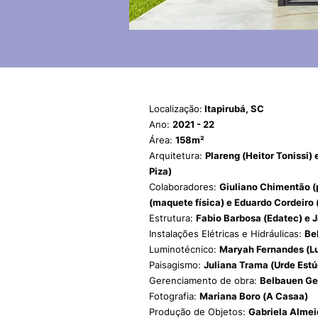
Localização:
Itapirubá, SC
Ano:
2021 - 22
Área:
158m²
Arquitetura:
Plareng (Heitor Tonissi) 
Piza)
Colaboradores:
Giuliano Chimentão (
(maquete física) e Eduardo Cordeiro
Estrutura:
Fabio Barbosa (Edatec) e 
Instalações Elétricas e Hidráulicas:
Be
Luminotécnico:
Maryah Fernandes (L
Paisagismo:
Juliana Trama (Urde Estú
Gerenciamento de obra:
Belbauen Ge
Fotografia:
Mariana Boro (A Casaa)
Produção de Objetos:
Gabriela Almei