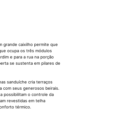
Um grande caixilho permite que
que ocupa os três módulos
ardim e para a rua na porção
berta se sustenta em pilares de
as sanduíche cria terraços
a com seus generosos beirais.
 possibilitam o controle da
ram revestidas em telha
conforto térmico.