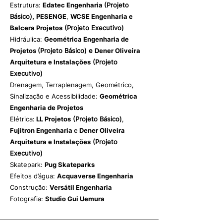
Estrutura:
Edatec Engenharia
(Projeto
Básico),
PESENGE
,
WCSE Engenharia e
Balcera Projetos
(Projeto Executivo)
Hidráulica:
Geométrica Engenharia de
Projetos
(Projeto Básico) e
Dener Oliveira
Arquitetura e Instalações
(Projeto
Executivo)
Drenagem, Terraplenagem, Geométrico,
Sinalização e Acessibilidade:
Geométrica
Engenharia de Projetos
Elétrica:
LL Projetos
(Projeto Básico)
,
Fujitron Engenharia
e
Dener Oliveira
Arquitetura e Instalações
(Projeto
Executivo)
Skatepark:
Pug Skateparks
Efeitos d’água:
Acquaverse Engenharia
Construção:
Versátil Engenharia
Fotografia:
Studio Gui Uemura