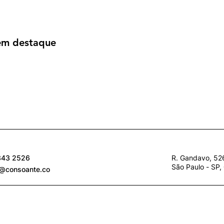
em destaque
343 2526
R. Gandavo, 526
São Paulo - SP
o@consoante.co