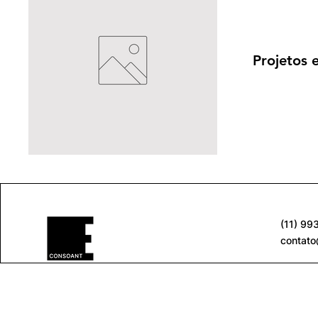
Projetos 
(11) 99
contat