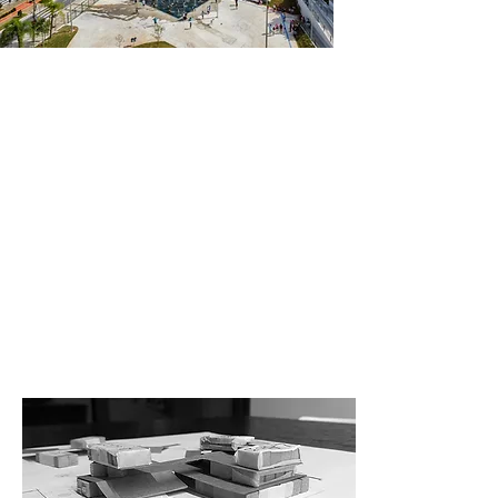
Acreditamos na arquitetura como
um ato de escuta. Não buscamos
formas fechadas, mas respostas
vivas ao contexto. Trabalhamos
com o que já existe, somando
saberes e compondo
multiplicidades — porque a
diferença nos alimenta. Cada
projeto é um processo de
aprendizado, mediação e troca.
Uma prática sensível, flexível e
colaborativa. Construir, para nós, é
acreditar na transformação do
entorno com graça e intenção.